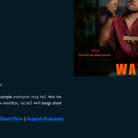
મ.
 simple સ્વતંત્રતા તરફ લઈ જવા આ
રમ મસાલેદાર, ચટપટી અને tangy short
 Short Films
|
Gujarati Romantic