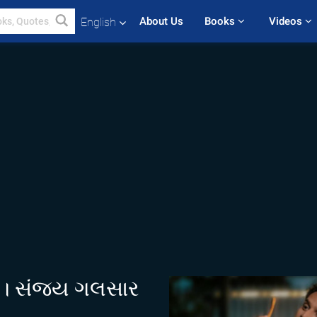
About Us
Books 
Videos 
English
લ્મ । સંજય ગલસાર