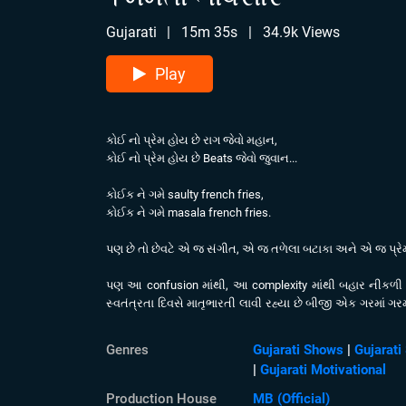
Gujarati
|
15m 35s
|
34.9k Views
Play
કોઈ નો પ્રેમ હોય છે રાગ જેવો મહાન,
કોઈ નો પ્રેમ હોય છે Beats જેવો જુવાન...
કોઈક ને ગમે saulty french fries,
કોઈક ને ગમે masala french fries.
પણ છે તો છેવટે એ જ સંગીત, એ જ તળેલા બટાકા અને એ જ પ્રે
પણ આ confusion માંથી, આ complexity માંથી બહાર નીકળી
સ્વતંત્રતા દિવસે માતૃભારતી લાવી રહ્યા છે બીજી એક ગરમાં ગ
ફિલ્મ: ફ્રેન્ચ ફ્રાઈસ.🍟 🍟 🍟
Genres
Gujarati Shows
|
Gujarati
|
Gujarati Motivational
Production House
MB (Official)