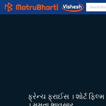
ફ્રેન્ચ ફ્રાઈસ । શોર્ટ ફિ
। મમતા ભાવસાર