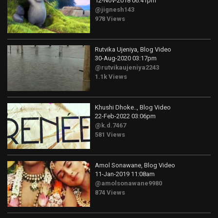
12-Nov-2018 06:41pm
तयार झाले...
@jignesh143
978 Views
Rutvika Ujeniya, Blog Video
30-Aug-2020 03:17pm
@rutvikaujeniya2243
1.1k Views
Khushi Dhoke..️️️, Blog Video
22-Feb-2022 03:06pm
@k.d.7467
581 Views
Amol Sonawane, Blog Video
11-Jan-2019 11:08am
@amolsonawane9980
874 Views