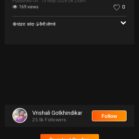
Published On : 13-May-2026 08:25am
0
169 views
🧅पांढरा  कांदा 🥭कैरी लोणचे 
🧅कांदा हा आरोग्याचा खजिना मानला जातो. 
 कुठल्याही भाजीची चव कांद्याशिवाय फिकी पडते.
🧅 त्याचबरोबर सलाडमध्येही कांद्याचा वापर केला जातो. लाल कांदा 
जरी घरात वापरला जात असला तरी पांढरा कांदा थंड आणि उपयोगी 
आहे 
🧅पांढरा कांदा खाण्याचे फायदे :
Vrishali Gotkhindikar
Follow
25.5k
Followers
🧅पांढरा कांदा अनेक समस्या दूर करण्याचे काम करतो. 
त्याचबरोबर कांद्याचे सेवन केल्याने पचनसंस्था मजबूत राहते.