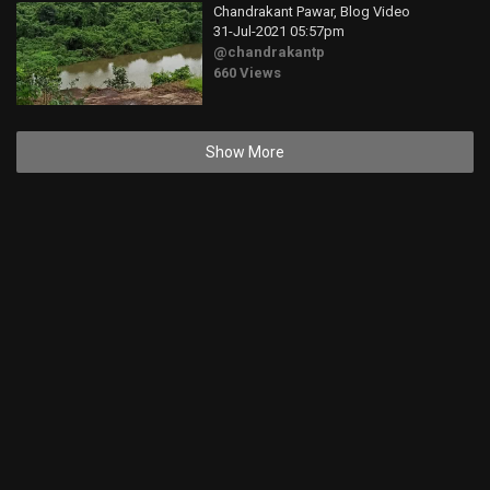
Chandrakant Pawar, Blog Video
31-Jul-2021 05:57pm
@chandrakantp
660 Views
Show More