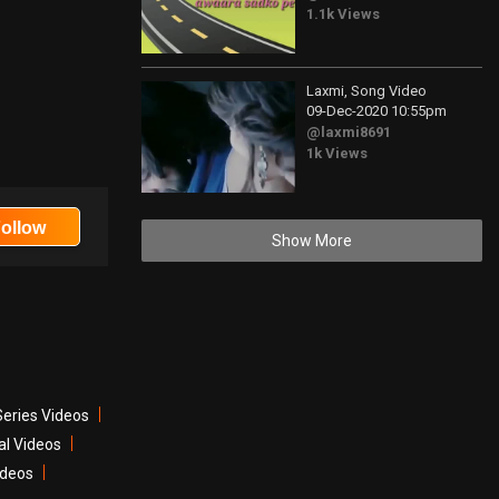
1.1k Views
Laxmi, Song Video
09-Dec-2020 10:55pm
@laxmi8691
1k Views
ollow
Show More
eries Videos
al Videos
ideos