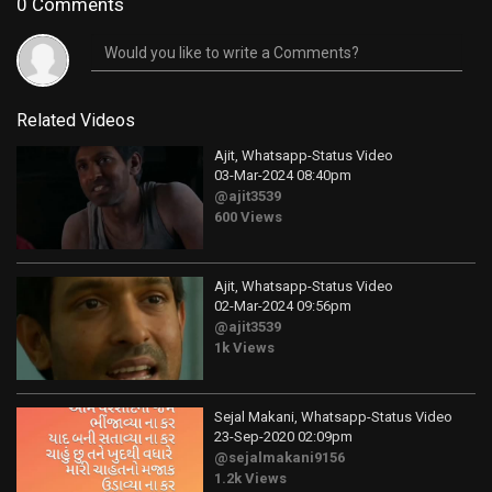
0 Comments
Related Videos
Ajit, Whatsapp-Status Video
03-Mar-2024 08:40pm
@ajit3539
600 Views
Ajit, Whatsapp-Status Video
02-Mar-2024 09:56pm
@ajit3539
1k Views
Sejal Makani, Whatsapp-Status Video
23-Sep-2020 02:09pm
@sejalmakani9156
1.2k Views