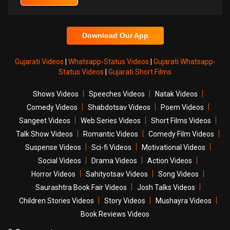
Download Our App
Gujarati Videos
|
Whatsapp-Status Videos
|
Gujarati Whatsapp-
Status Videos
|
Gujarati Short Films
Shows Videos
Speeches Videos
Natak Videos
Comedy Videos
Shabdotsav Videos
Poem Videos
Sangeet Videos
Web Series Videos
Short Films Videos
Talk Show Videos
Romantic Videos
Comedy Film Videos
Suspense Videos
Sci-fi Videos
Motivational Videos
Social Videos
Drama Videos
Action Videos
Horror Videos
Sahityotsav Videos
Song Videos
Saurashtra Book Fair Videos
Josh Talks Videos
Children Stories Videos
Story Videos
Mushayra Videos
Book Reviews Videos