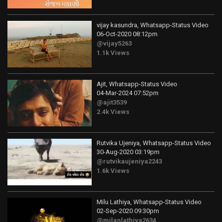
vijay kasundra, Whatsapp-Status Video
06-Oct-2020 08:12pm
@vijay5263
1.1k Views
Ajit, Whatsapp-Status Video
04-Mar-2024 07:52pm
@ajit3539
2.4k Views
Rutvika Ujeniya, Whatsapp-Status Video
30-Aug-2020 03:19pm
@rutvikaujeniya2243
1.6k Views
Milu Lathiya, Whatsapp-Status Video
02-Sep-2020 09:30pm
@milanlathiya2634